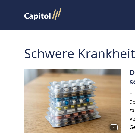
Schwere Krankhei
D
s
Ei
üb
za
Ve
Ge
KI